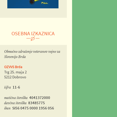
OSEBNA IZKAZNICA
Območno združenje veteranov vojne za
Slovenijo Brda
OZVVS Brda
Trg 25. maja 2
5212 Dobrovo
11-6
šifra
4041372000
matična številka
83485775
davčna številka
SI56 0475 0000 1956 056
iban