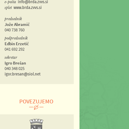
e-pošta
info@brda.zvvs.si
splet
www.brda.zvvs.si
predsednik
Jože Abramič
040 738 760
podpredsednik
Edbin Erzetič
041 692 292
sekretar
Igro Brešan
040 348 025
igor.bresan@siol.net
POVEZUJEMO