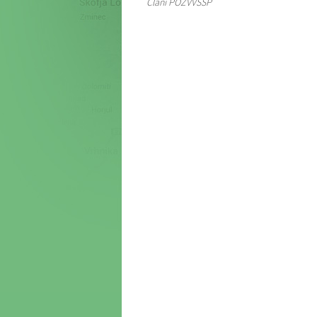
Člani POZVVSSP