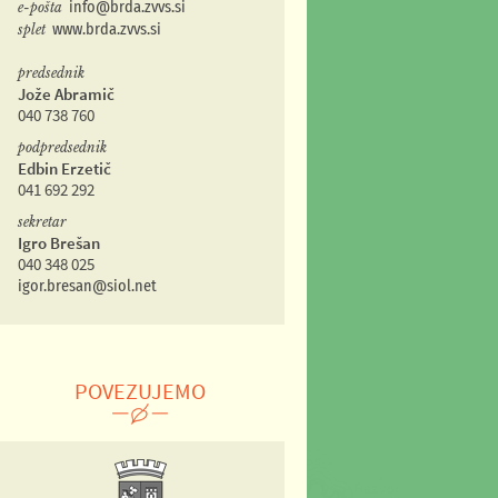
e-pošta
info@brda.zvvs.si
splet
www.brda.zvvs.si
predsednik
Jože Abramič
040 738 760
podpredsednik
Edbin Erzetič
041 692 292
sekretar
Igro Brešan
040 348 025
igor.bresan@siol.net
POVEZUJEMO