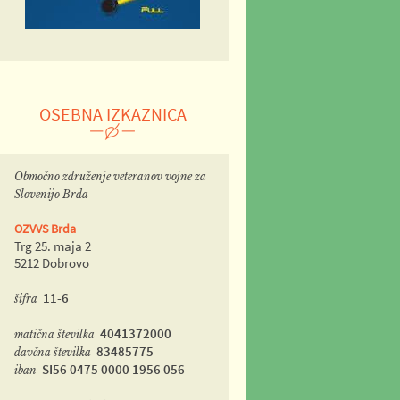
OSEBNA IZKAZNICA
Območno združenje veteranov vojne za
Slovenijo Brda
OZVVS Brda
Trg 25. maja 2
5212 Dobrovo
11-6
šifra
4041372000
matična številka
83485775
davčna številka
SI56 0475 0000 1956 056
iban