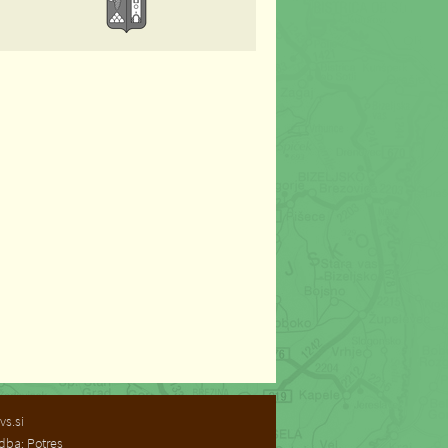
vs.si
dba: Potres