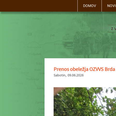
DOMOV
NOVI
Prenos obeležja OZVVS Brda 
Sabotin
09.06.2026