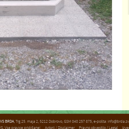
VS BRDA
, Trg 25. maja 2, 5212 Dobrovo, GSM 040 257 875, e-pošta:
info@brda.zv
S, Vse pravice pridržane!
Avtorji / Disclaimer
Pravno obvestilo / Legal
Izve