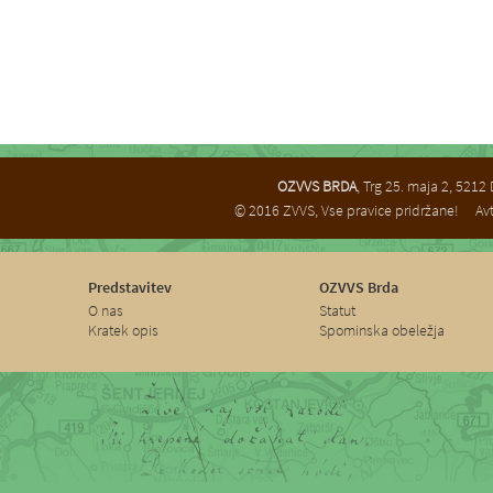
OZVVS BRDA
, Trg 25. maja 2, 521
© 2016 ZVVS, Vse pravice pridržane!
Avt
Predstavitev
OZVVS Brda
O nas
Statut
Kratek opis
Spominska obeležja